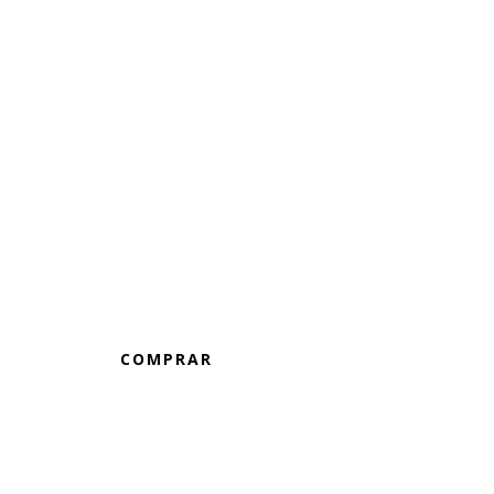
HIDROMIEL HIERBABUENA
COMPRAR