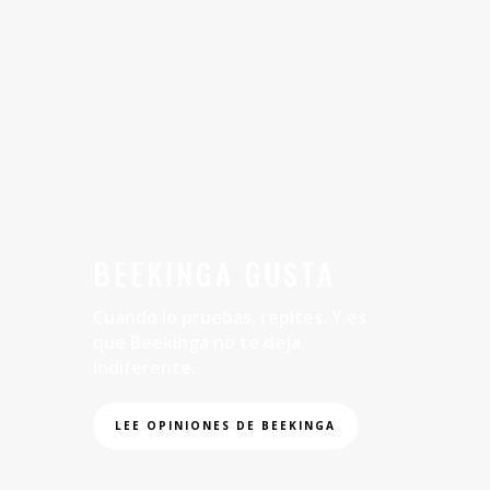
BEEKINGA GUSTA
Cuando lo pruebas, repites. Y es
que Beekinga no te deja
indiferente.
LEE OPINIONES DE BEEKINGA